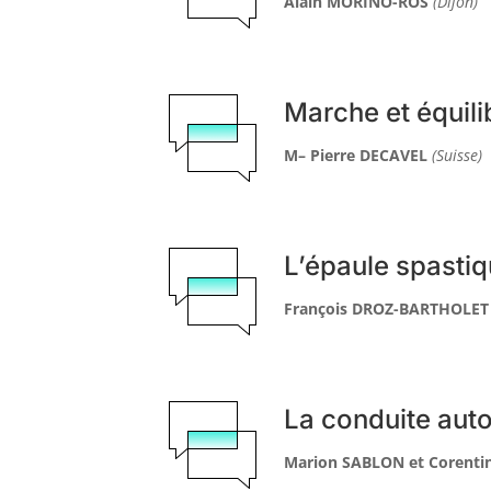
Alain MORINO-ROS
(Dijon)
Marche et équili
M–
Pierre DECAVEL
(Suisse)
L’épaule spasti
François DROZ-BARTHOLE
La conduite aut
Marion SABLON et Corenti