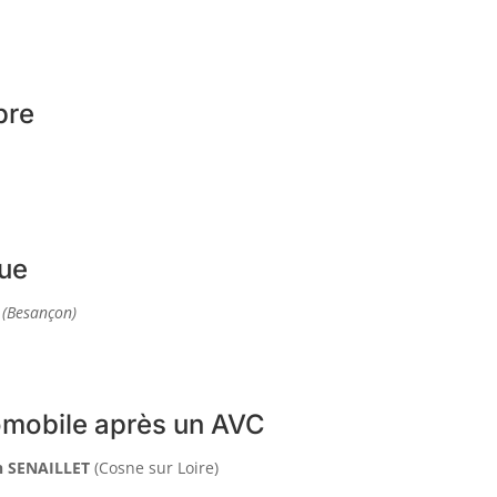
bre
que
T
(Besançon)
omobile après un AVC
n SENAILLET
(Cosne sur Loire)