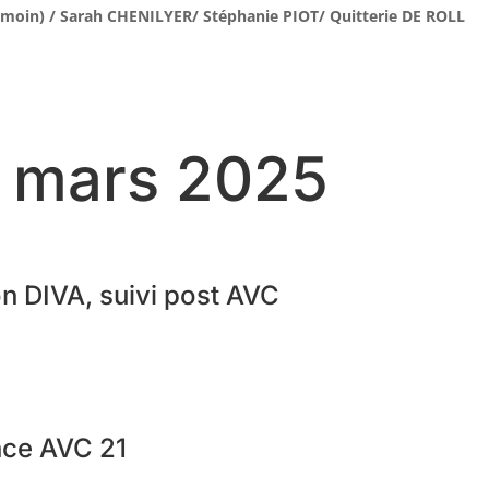
émoin) / Sarah CHENILYER
/ S
téphanie PIOT/ Quitterie DE ROLL
4 mars 2025
n DIVA, suivi post AVC
nce AVC 21