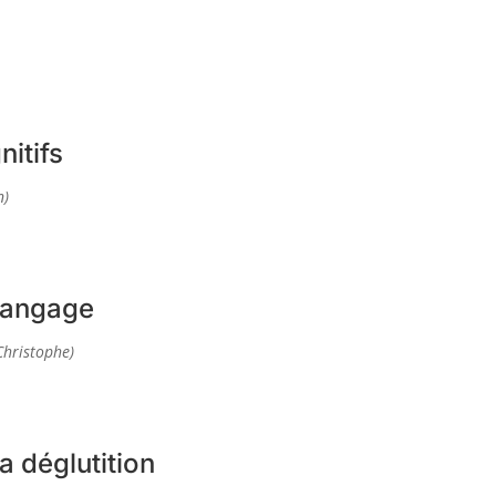
nitifs
n)
 langage
Christophe)
a déglutition